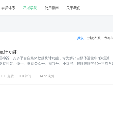
会员体系
私域学院
使用指南
关于我们
默认
浏览次数
发布
统计功能
理神器，其多平台自媒体数据统计功能，专为解决自媒体运营中“数据孤
，支持抖音、快手、微信公众号、视频号、小红书、哔哩哔哩等60+主流自
维度核心数据，让运营决策更高效、更精准。以下是该功能的常见问题及
能力。一、核心功能基础类Q1：聚媒通数据统计功能，能实现多平台数据
0 点赞
0
评论
1472 浏览