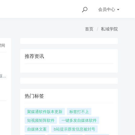
会员
中心
首页
私域学院
时间
推荐资讯
媒
详
统
热门标签
聚媒通软件版本更新
标签打不上
短视频矩阵软件
一键多发自媒体软件
自媒体文案
b站提示群发信息被封号