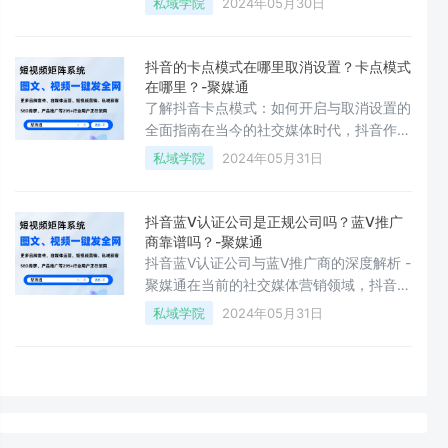
私域学院
2024年05月30日
切换多个抖音账号，无论是为了工作需求还
是个人娱乐。如何在抖音中登录多个账号并
轻松切换呢？以及当需要退出其中一个账号
抖音的卡点模式在哪里取消设置？卡点模式
时，又该如何操作呢？下面，我们将详细解
在哪里？-聚媒通
答这两个问题。**一、抖音怎么登录多个账
了解抖音卡点模式：如何开启与取消设置的
号？**1. **打开抖音应用**：确保你已经在
全面指南在当今的社交媒体时代，抖音作为
手机上安装了抖音应用，并且已经有一个账
一款全球热门的短视频平台，其独特的卡点
私域学院
2024年05月31日
号登
模式深受用户喜爱。这种模式能够自动匹配
音乐节奏，让视频看起来更加动感和专业。
有些用户可能在尝试后想要取消卡点模式或
抖音蓝V认证公司是正规公司吗？蓝V推广
者找不到设置的位置。不用担心，本文将详
商靠谱吗？-聚媒通
细解答这两个问题，帮助你更好地掌握抖音
抖音蓝V认证公司与蓝V推广商的深度解析 -
的卡点模式。**一、抖音的卡点模式在哪
聚媒通在当前的社交媒体营销领域，抖音蓝
里？**抖音的卡点模式是其编辑功能的一部
V认证已经成为企业提升品牌影响力的重要
私域学院
2024年05月31日
分，主要体现
手段。对于许多初次接触这一领域的商家来
说，可能会有这样的疑问：“抖音蓝V认证公
司是正规公司吗？”以及“蓝V推广商靠谱
吗？”这两个问题确实是需要深入了解的关
键点。接下来，我们将针对这两个问题进行
详细的解答。**一、抖音蓝V认证公司是正