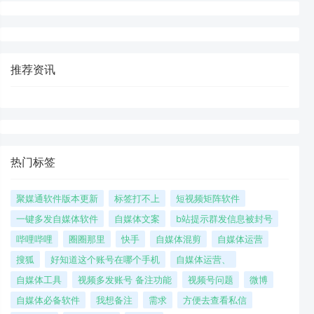
规公司吗？**1. **官方认证：** 抖
推荐资讯
热门标签
聚媒通软件版本更新
标签打不上
短视频矩阵软件
一键多发自媒体软件
自媒体文案
b站提示群发信息被封号
哔哩哔哩
圈圈那里
快手
自媒体混剪
自媒体运营
搜狐
好知道这个账号在哪个手机
自媒体运营、
自媒体工具
视频多发账号 备注功能
视频号问题
微博
自媒体必备软件
我想备注
需求
方便去查看私信