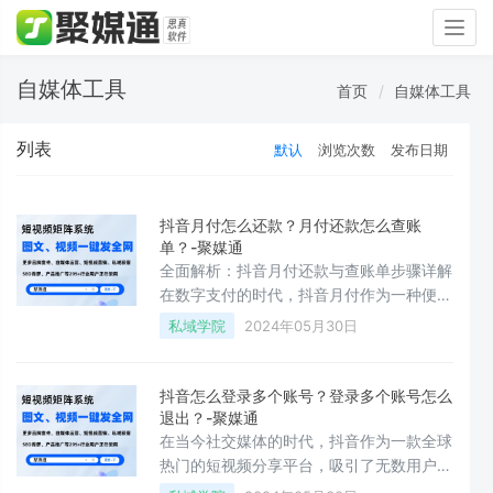
Togg
navig
自媒体工具
首页
自媒体工具
列表
默认
浏览次数
发布日期
抖音月付怎么还款？月付还款怎么查账
单？-聚媒通
全面解析：抖音月付还款与查账单步骤详解
在数字支付的时代，抖音月付作为一种便捷
的消费方式，已经越来越受到用户的欢迎。
私域学院
2024年05月30日
对于如何还款和查询账单，一些用户可能还
存在疑惑。本文将详细解答这两个问题，帮
助你更好地管理和使用抖音月付服务。**抖
抖音怎么登录多个账号？登录多个账号怎么
音月付怎么还款？**抖音月付还款主要有以
退出？-聚媒通
下几个步骤：1. **登录账号**：你需要通过
在当今社交媒体的时代，抖音作为一款全球
手机或电脑登录你的抖音账号，确保账号是
热门的短视频分享平台，吸引了无数用户。
绑定月付服务的。2. **进入月付中
有时，我们可能需要在同一个设备上管理或